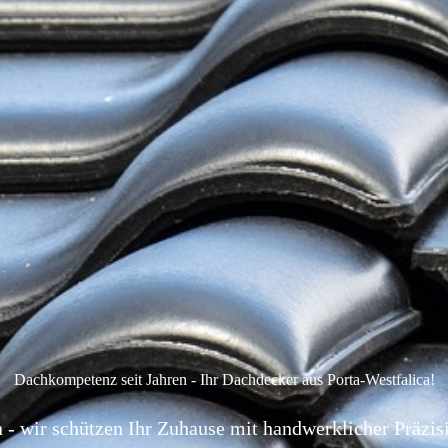
Dachkompetenz seit Jahren - Ihr Dachdecker aus Porta-Westfalica!
 - wir schützen Ihr Zuhause mit handwerklicher Präzisi